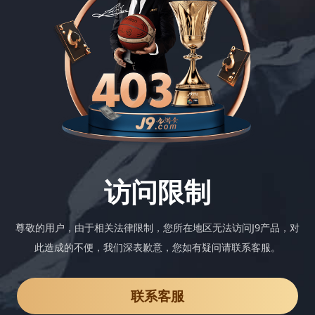
访问限制
尊敬的用户，由于相关法律限制，您所在地区无法访问J9产品，对
此造成的不便，我们深表歉意，您如有疑问请联系客服。
联系客服