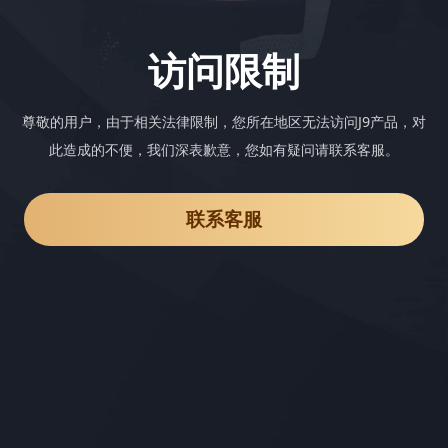
访问限制
尊敬的用户，由于相关法律限制，您所在地区无法访问J9产品，对
此造成的不便，我们深表歉意，您如有疑问请联系客服。
联系客服