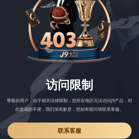
访问限制
尊敬的用户，由于相关法律限制，您所在地区无法访问J9产品，对
此造成的不便，我们深表歉意，您如有疑问请联系客服。
联系客服