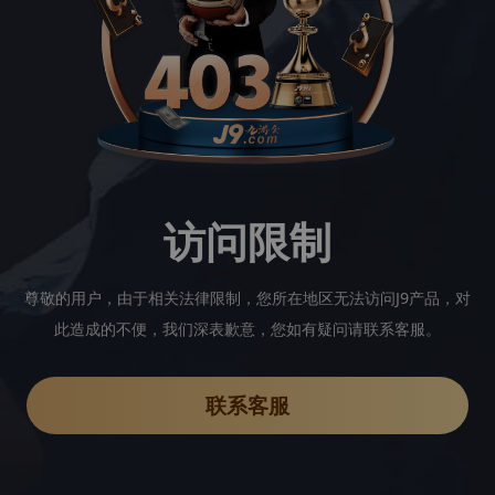
访问限制
尊敬的用户，由于相关法律限制，您所在地区无法访问J9产品，对
此造成的不便，我们深表歉意，您如有疑问请联系客服。
联系客服