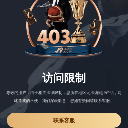
访问限制
尊敬的用户，由于相关法律限制，您所在地区无法访问J9产品，对
此造成的不便，我们深表歉意，您如有疑问请联系客服。
联系客服