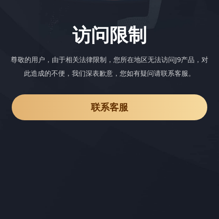
访问限制
尊敬的用户，由于相关法律限制，您所在地区无法访问J9产品，对
此造成的不便，我们深表歉意，您如有疑问请联系客服。
联系客服